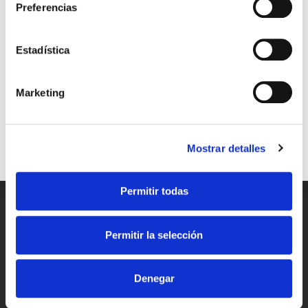
Preferencias
TAMBIÉN PODRÍA
Suscríbete
Estadística
INTERESARTE
Al hacer click en «Suscríbete», declaras que has leído y comprendido la
Política de Privacidad
y acepto recibir comunicaciones personalizadas
Marketing
Mostrar detalles
Permitir todas
Permitir la selección
Denegar
Gargantilla Oro 18K Signo
Collar Oro 18K Signo Virgo