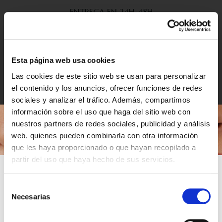
ENTREGA EN 24H-48H
Los pedidos son entregados en 24/48h hábiles con una
garantía de devolución de 14 días desde la fecha de la
compra del producto.
Esta página web usa cookies
Las cookies de este sitio web se usan para personalizar
el contenido y los anuncios, ofrecer funciones de redes
sociales y analizar el tráfico. Además, compartimos
información sobre el uso que haga del sitio web con
nuestros partners de redes sociales, publicidad y análisis
web, quienes pueden combinarla con otra información
JOYERÍA FABRICADA EN ESPAÑA
que les haya proporcionado o que hayan recopilado a
partir del uso que haya hecho de sus servicios.
Las colecciones son fabricadas en España artesanalmente.
¿QUIERES UN 10% DE DESCUENTO EN TU
Nuestras joyerías vienen avaladas por más de 30 años de
PRIMERA COMPRA?
Selección
experiencia en el sector.
Necesarias
de
Invierte en
una pieza eterna
. Aplica este descuento en tu
primera
consentimiento
joya de 18k
y recibe acceso prioritario a colecciones exclusivas.