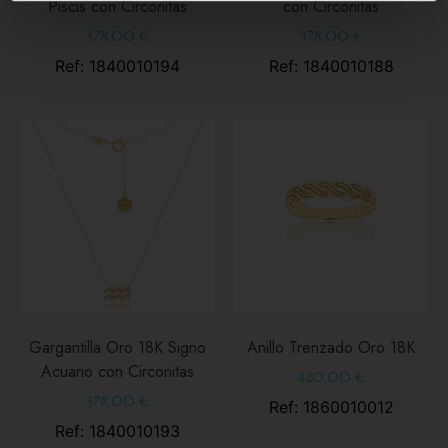
Piscis con Circonitas
con Circonitas
378,00
€
378,00
€
Ref: 1840010194
Ref: 1840010188
Gargantilla Oro 18K Signo
Anillo Trenzado Oro 18K
Acuario con Circonitas
420,00
€
378,00
€
Ref: 1860010012
Ref: 1840010193