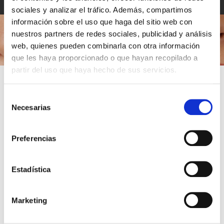
experiencia en el sector.
sociales y analizar el tráfico. Además, compartimos
información sobre el uso que haga del sitio web con
nuestros partners de redes sociales, publicidad y análisis
web, quienes pueden combinarla con otra información
que les haya proporcionado o que hayan recopilado a
TAMBIÉN PODRÍA
partir del uso que haya hecho de sus servicios.
¿QUIERES UN 10% DE DESCUENTO EN TU
INTERESARTE
PRIMERA COMPRA?
Selección
Necesarias
de
Invierte en
una pieza eterna
. Aplica este descuento en tu
primera
consentimiento
joya de 18k
y recibe acceso prioritario a colecciones exclusivas.
Preferencias
Suscríbete
Estadística
Al hacer click en «Suscríbete», declaras que has leído y comprendido la
Política de Privacidad
y acepto recibir comunicaciones personalizadas
Marketing