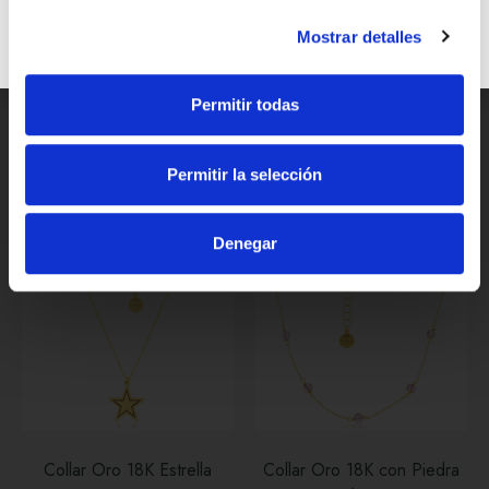
Mostrar detalles
Collar Oro 18K Signo
Collar Oro 18K Signo Virgo
Escorpio con Circonitas
con Circonitas
Permitir todas
378,00
€
378,00
€
Ref: 1840010190
Ref: 1840010188
Permitir la selección
Denegar
Collar Oro 18K Estrella
Collar Oro 18K con Piedra