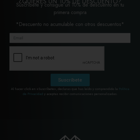
¿QUIERES UN 10% DE DESCUENTO?
Suscríbete y consigue un 10% de descuento en tu
primera compra
*Descuento no acumulable con otros descuentos*
Suscríbete
Al hacer click en «Suscríbete», declaras que has leído y comprendido la
Política
de Privacidad
y aceptas recibir comunicaciones personalizadas.