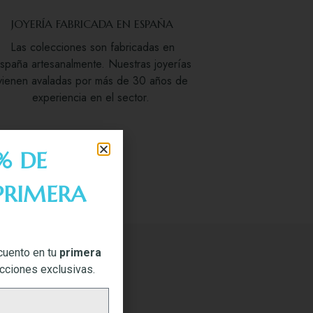
JOYERÍA FABRICADA EN ESPAÑA
Las colecciones son fabricadas en
spaña artesanalmente. Nuestras joyerías
vienen avaladas por más de 30 años de
experiencia en el sector.
% DE
PRIMERA
cuento en tu
primera
ecciones exclusivas.
ARTE