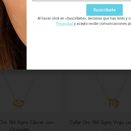
Suscríbete
Al hacer click en «Suscríbete», declaras que has leído y
Privacidad
y acepto recibir comunicaciones p
 Oro 18K Signo Cáncer con
Collar Oro 18K Signo Virgo con
Circonitas