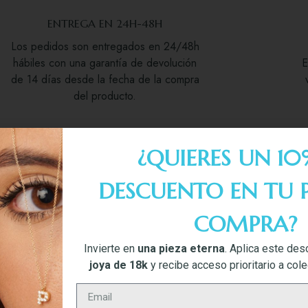
ENTREGA EN 24H-48H
Los pedidos son entregados en 24/48h
hábiles con una garantía de devolución
E
de 14 días desde la fecha de la compra
del producto.
¿QUIERES UN 10
DESCUENTO EN TU 
COMPRA?
Invierte en
una pieza eterna
. Aplica este des
joya de 18k
y recibe acceso prioritario a col
BIÉN PODRÍA INTERES