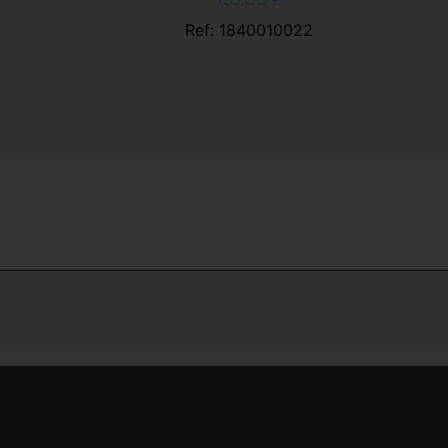
320,00
€
Ref: 1840010022