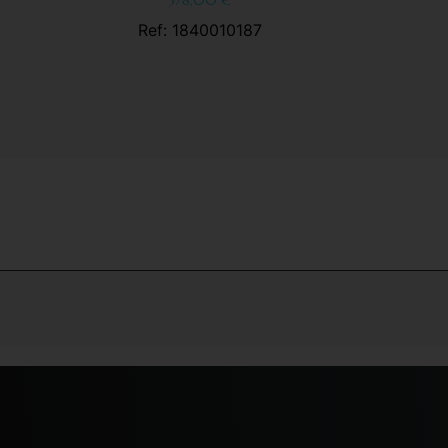
378,00
€
Ref: 1840010187