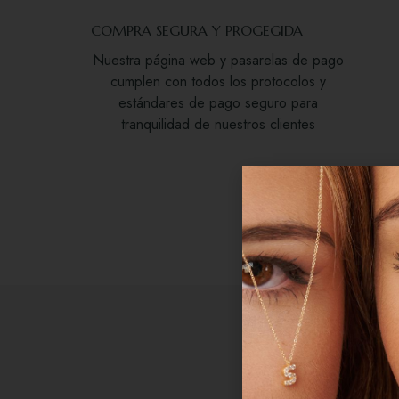
COMPRA SEGURA Y PROGEGIDA
Nuestra página web y pasarelas de pago
cumplen con todos los protocolos y
estándares de pago seguro para
tranquilidad de nuestros clientes
TAM