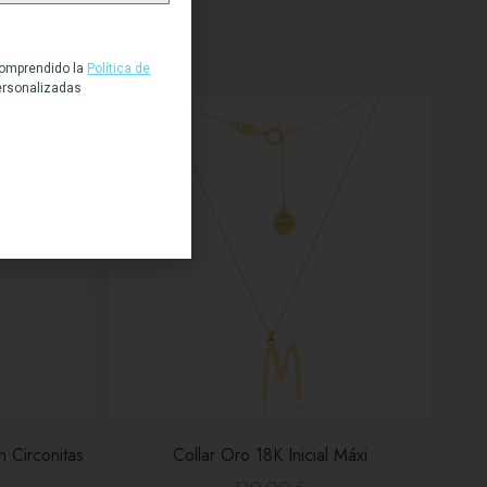
 comprendido la
Política de
ersonalizadas
 Circonitas
Collar Oro 18K Inicial Máxi