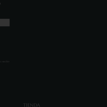
a
s recibir
TIENDA