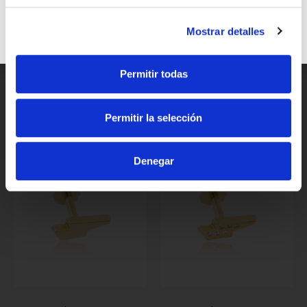
Mostrar detalles
Piercing Nariz Circonita
Piercing Nariz Circonita
Permitir todas
Azul Redonda
Roja Redonda
57,00
€
57,00
€
Permitir la selección
Ref: 1880010167/ZF
Ref: 1880010167/RB
Denegar