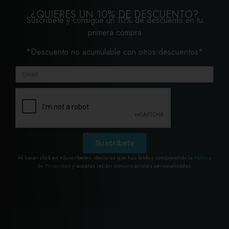
¿QUIERES UN 10% DE DESCUENTO?
Suscríbete y consigue un 10% de descuento en tu
primera compra
*Descuento no acumulable con otros descuentos*
Suscríbete
Al hacer click en «Suscríbete», declaras que has leído y comprendido la
Política
de Privacidad
y aceptas recibir comunicaciones personalizadas.