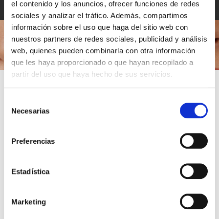
el contenido y los anuncios, ofrecer funciones de redes
Nuestras joyerías vienen avaladas por más de 30 años de
sociales y analizar el tráfico. Además, compartimos
experiencia en el sector.
información sobre el uso que haga del sitio web con
nuestros partners de redes sociales, publicidad y análisis
web, quienes pueden combinarla con otra información
que les haya proporcionado o que hayan recopilado a
partir del uso que haya hecho de sus servicios.
TAMBIÉN PODRÍA
¿QUIERES UN 10% DE DESCUENTO EN TU
INTERESARTE
PRIMERA COMPRA?
Selección
Necesarias
de
Invierte en
una pieza eterna
. Aplica este descuento en tu
primera
consentimiento
joya de 18k
y recibe acceso prioritario a colecciones exclusivas.
Preferencias
Suscríbete
Estadística
Al hacer click en «Suscríbete», declaras que has leído y comprendido la
Política de Privacidad
y acepto recibir comunicaciones personalizadas
Marketing