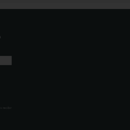
a
s recibir