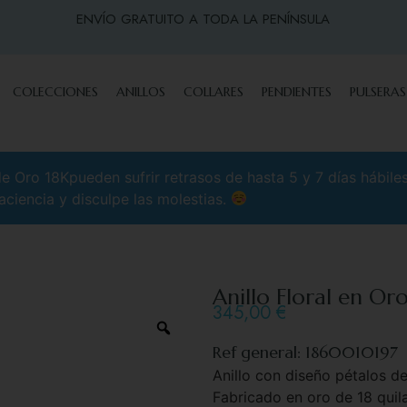
ENVÍO GRATUITO A TODA LA PENÍNSULA
COLECCIONES
ANILLOS
COLLARES
PENDIENTES
PULSERAS
 Oro 18Kpueden sufrir retrasos de hasta 5 y 7 días hábile
aciencia y disculpe las molestias.
Anillo Floral en Or
345,00
€
Ref general: 1860010197
Anillo con diseño pétalos d
Fabricado en oro de 18 quila