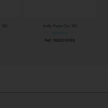
o 18K
Anillo Punta Oro 18K
420,00
€
Ref: 1860010169