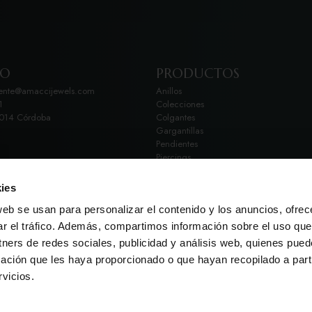
TO
PRODUCTOS
iente@amaccijewels.com
Anillos
1
Colecciones
4014 Córdoba
Colgantes
Gargantillas
Pendientes
Piercings
Cadenas
Pulseras
ies
web se usan para personalizar el contenido y los anuncios, ofrec
ar el tráfico. Además, compartimos información sobre el uso que
tners de redes sociales, publicidad y análisis web, quienes pue
ación que les haya proporcionado o que hayan recopilado a parti
cidad y cookies
Declaración de accesibilidad
Envíos y devoluc
vicios.