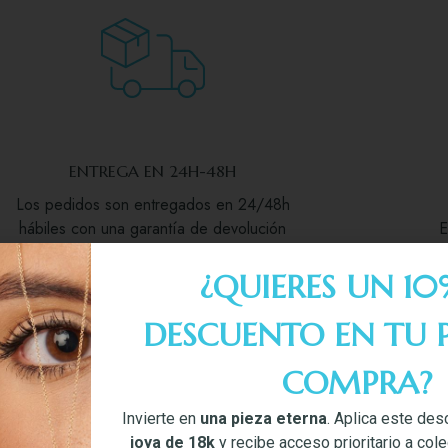
ENTREGA EN 24H-48H
Los pedidos son entregados en 24/48h
hábiles con una garantía de devolución
E
de 14 días desde la fecha de la compra
del producto.
¿QUIERES UN 10
DESCUENTO EN TU 
COMPRA?
Invierte en
una pieza eterna
. Aplica este des
joya de 18k
y recibe acceso prioritario a col