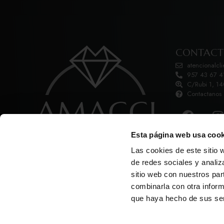
CONTAC
atencionalcl
957 43 67 4
C/Rubi 1, 1
Contactanos
Esta página web usa cook
Las cookies de este sitio 
de redes sociales y analiz
sitio web con nuestros par
combinarla con otra inform
Aviso Legal
Política de priva
que haya hecho de sus ser
Copyright © Amacci Jewels 2026
Diseño web: