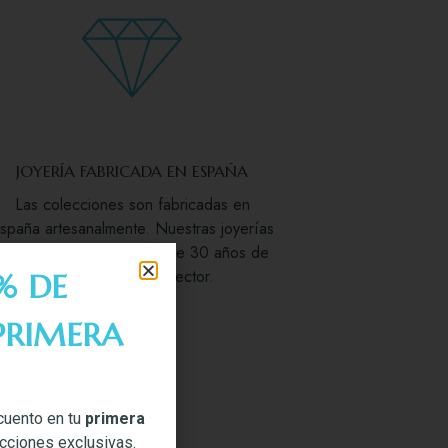
JOYERÍA FABRICADA EN ESPAÑA
Las colecciones son fabricadas en
spaña artesanalmente. Nuestras joyerías
vienen avaladas por más de 30 años de
experiencia en el sector.
% DE
PRIMERA
cuento en tu
primera
ecciones exclusivas.