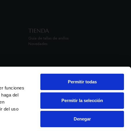
TIENDA
Guía de tallas de anillos
Novedades
Permitir todas
er funciones
 haga del
Permitir la selección
den
r del uso
iones
Condiciones de compra
Denegar