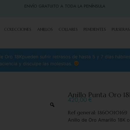
ENVÍO GRATUITO A TODA LA PENÍNSULA
COLECCIONES
ANILLOS
COLLARES
PENDIENTES
PULSERAS
 Oro 18Kpueden sufrir retrasos de hasta 5 y 7 días hábile
aciencia y disculpe las molestias.
Anillo Punta Oro 1
420,00
€
Ref general: 1860010169
Anillo de Oro Amarillo 18K 