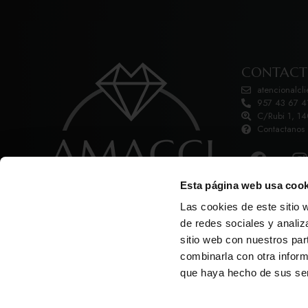
CONTAC
atencionalcl
957 43 67 4
C/Rubi 1, 1
Contactanos
Esta página web usa cook
Las cookies de este sitio 
de redes sociales y analiz
sitio web con nuestros par
combinarla con otra inform
Aviso Legal
Política de priva
que haya hecho de sus ser
Copyright © Amacci Jewels 2026
Diseño web: