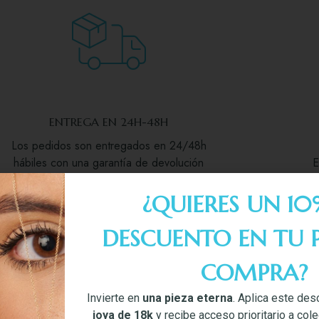
ENTREGA EN 24H-48H
Los pedidos son entregados en 24/48h
hábiles con una garantía de devolución
E
de 14 días desde la fecha de la compra
del producto.
¿QUIERES UN 10
DESCUENTO EN TU 
COMPRA?
Invierte en
una pieza eterna
. Aplica este des
joya de 18k
y recibe acceso prioritario a col