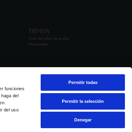
TIENDA
Guía de tallas de anillos
Novedades
Permitir todas
er funciones
 haga del
Permitir la selección
den
r del uso
iones
Condiciones de compra
Denegar