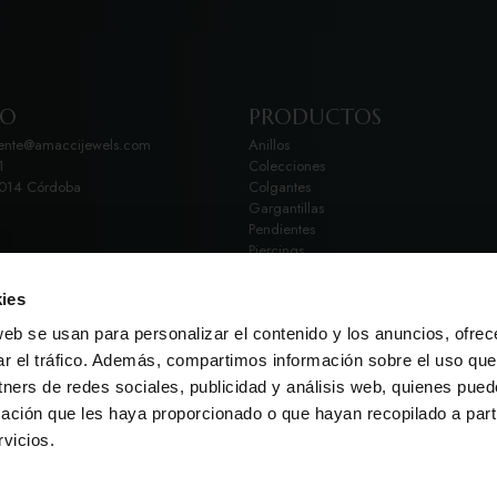
TO
PRODUCTOS
iente@amaccijewels.com
Anillos
1
Colecciones
4014 Córdoba
Colgantes
Gargantillas
Pendientes
Piercings
Cadenas
Pulseras
ies
web se usan para personalizar el contenido y los anuncios, ofrec
ar el tráfico. Además, compartimos información sobre el uso que
tners de redes sociales, publicidad y análisis web, quienes pue
ación que les haya proporcionado o que hayan recopilado a parti
cidad y cookies
Declaración de accesibilidad
Envíos y devoluc
vicios.