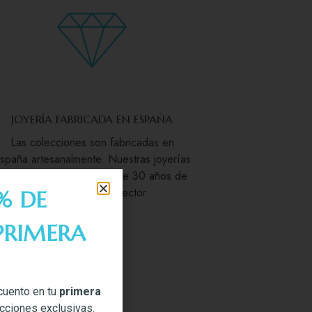
JOYERÍA FABRICADA EN ESPAÑA
Las colecciones son fabricadas en
spaña artesanalmente. Nuestras joyerías
vienen avaladas por más de 30 años de
experiencia en el sector.
% DE
PRIMERA
cuento en tu
primera
ecciones exclusivas.