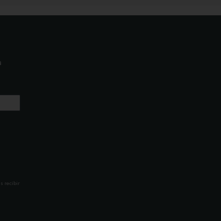
a
s recibir